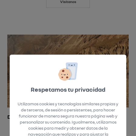
Visítanos
Respetamos tu privacidad
Utilizamos cookies y tecnologías similares propias y
de terceros, de sesión o persistentes, para hacer
DISEÑO
funcionar de manera segura nuestra página web y
personalizar su contenido. Igualmente, utilizamos
cookies para medir y obtener datos de la
navegación que realizas y para ajustar la