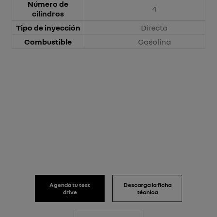
Número de
4
cilindros
Tipo de inyección
Directa
Combustible
Gasolina
Agenda tu test
Descarga la ficha
drive
técnica