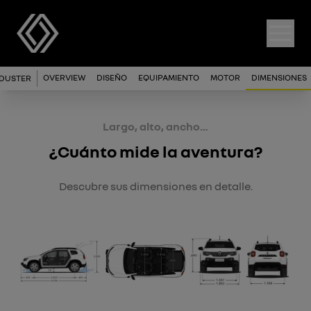
OVERVIEW
DISEÑO
EQUIPAMIENTO
MOTOR
DIMENSIONES
DUSTER
Largo, alto, ancho…
¿Cuánto mide la aventura?
Descubre sus dimensiones en detalle.