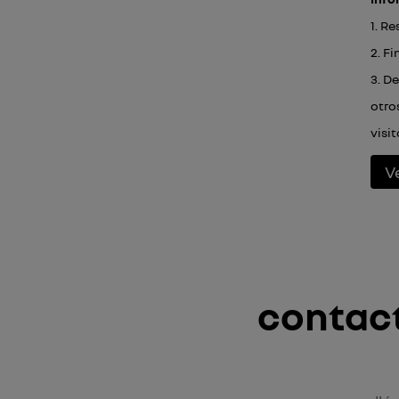
1. R
2. F
3. D
otro
visi
V
contact