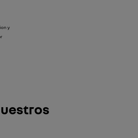
ion y
r
nuestros