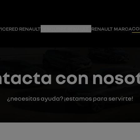
CO
VICE
RED RENAULT
DESCUBRE RENAULT
RENAULT MARCA
tacta con noso
¿necesitas ayuda? ¡estamos para servirte!