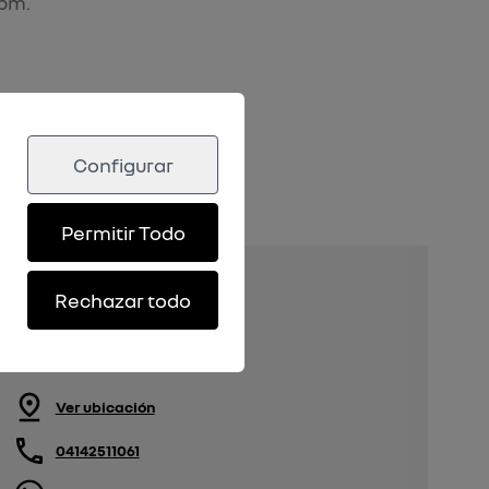
5pm.
Configurar
Permitir Todo
Renault Chacao
Rechazar todo
Chacao - Av. Francisco
Miranda C/C Av. Libertador,
Caracas
Ver ubicación
04142511061