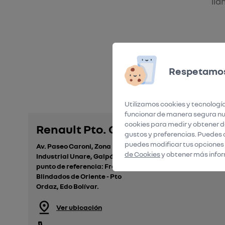
llá
Respetamos
Utilizamos cookies y tecnología
funcionar de manera segura nue
cookies para medir y obtener da
Renault Pto. Ordaz
gustos y preferencias. Puedes 
puedes modificar tus opciones
Av. Paseo Caroni, Zona
de Cookies
y obtener más infor
Industrial Unare, Galpón 1,
punto de referencia: Frente a
Blindados de Oriente - Pto
Ordaz, Edo Bolívar.
Ver ubicación