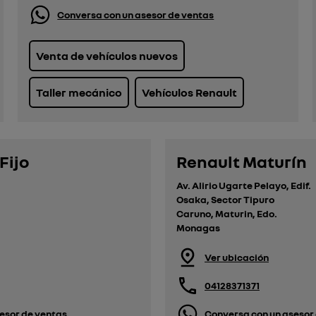
Conversa con un asesor de ventas
Venta de vehículos nuevos
Taller mecánico
Vehículos Renault
Fijo
Renault Maturín
Av. Alirio Ugarte Pelayo, Edif.
Osaka, Sector Tipuro
Caruno, Maturin, Edo.
Monagas
Ver ubicación
04128371371
esor de ventas
Conversa con un asesor