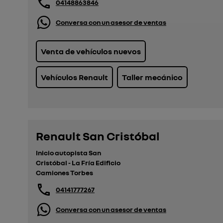
04148863846
Conversa con un asesor de ventas
Venta de vehículos nuevos
Vehículos Renault
Taller mecánico
Renault San Cristóbal
Inicio autopista San
Cristóbal - La Fría Edificio
Camiones Torbes
04141777267
Conversa con un asesor de ventas