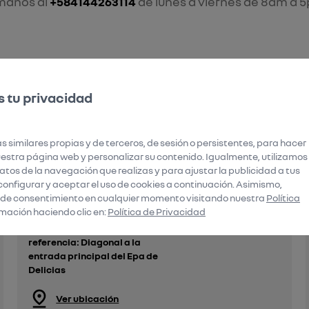
manos al
+584144263114
de lunes a viernes de 8am a 
 tu privacidad
s similares propias y de terceros, de sesión o persistentes, para hacer
stra página web y personalizar su contenido. Igualmente, utilizamos
tos de la navegación que realizas y para ajustar la publicidad a tus
Renault Maracaibo
configurar y aceptar el uso de cookies a continuación. Asimismo,
 de consentimiento en cualquier momento visitando nuestra
Política
Av. 15D # 52C-20, Zona De
mación haciendo clic en:
Política de Privacidad
Prolongación
Circunvalación 2, punto de
referencia: Diagonal a la
entrada principal del Epa de
Delicias
Ver ubicación