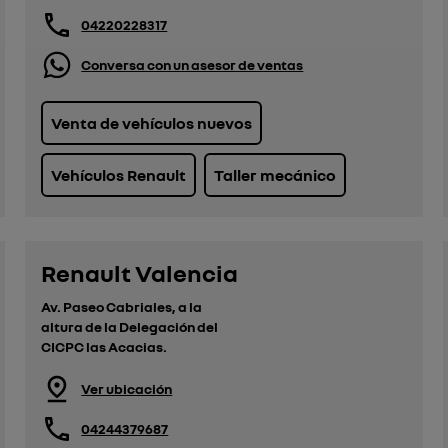
04220228317
Conversa con un asesor de ventas
Venta de vehículos nuevos
Vehículos Renault
Taller mecánico
Renault Valencia
Av. Paseo Cabriales, a la
altura de la Delegación del
CICPC las Acacias.
Ver ubicación
04244379687