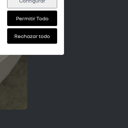
Configurar
ith
♥
by
Coco Solution
&
Acai
Permitir Todo
Rechazar todo