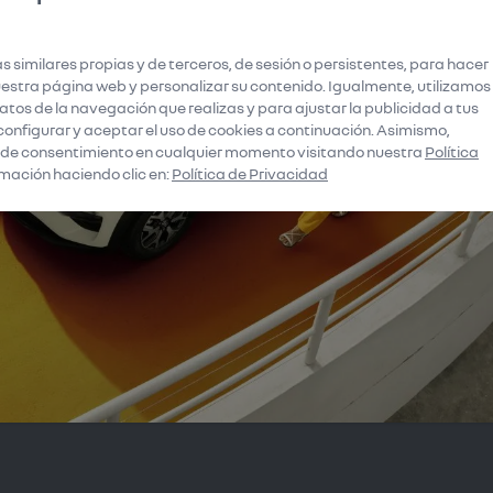
lt Venezuela, 2026. Todos los derechos reservados.
-
Made w
s similares propias y de terceros, de sesión o persistentes, para hacer
stra página web y personalizar su contenido. Igualmente, utilizamos
tos de la navegación que realizas y para ajustar la publicidad a tus
configurar y aceptar el uso de cookies a continuación. Asimismo,
 de consentimiento en cualquier momento visitando nuestra
Política
mación haciendo clic en:
Política de Privacidad