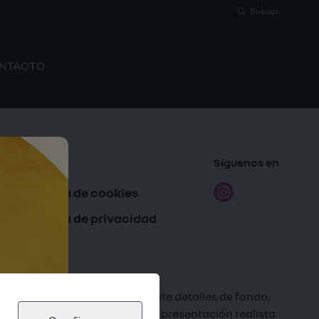
Buscar
NTACTO
Legal
Síguenos en
política de cookies
política de privacidad
cia artificial —principalmente detalles de fondo,
tificial, lo que garantiza una presentación realista