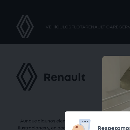
VEHÍCULOS
FLOTA
RENAULT CARE SER
Aunque algunos elementos de contenido de nuestra
Respetamos
ilustraciones y, en ocasiones, personajes—, los veh