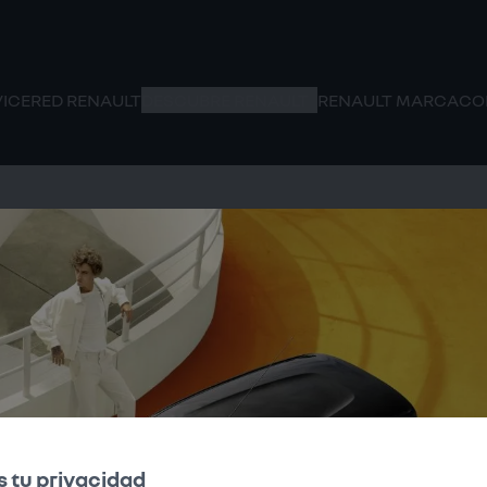
VICE
RED RENAULT
DESCUBRE RENAULT
RENAULT MARCA
CO
Contacto
+58 424-1832989
Carabobo, Venezuela
s páginas web se modifican o se generan mediante inteligen
 tu privacidad
ículos de nuestra gama no se generan mediante inteligencia ar