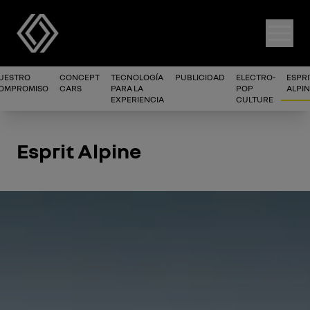
UESTRO
CONCEPT
TECNOLOGÍA
PUBLICIDAD
ELECTRO-
ESPRI
OMPROMISO
CARS
PARA LA
POP
ALPI
EXPERIENCIA
CULTURE
Esprit Alpine