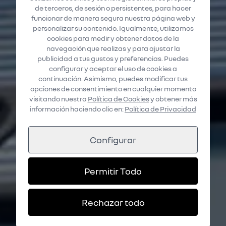
de terceros, de sesión o persistentes, para hacer
funcionar de manera segura nuestra página web y
personalizar su contenido. Igualmente, utilizamos
cookies para medir y obtener datos de la
navegación que realizas y para ajustar la
publicidad a tus gustos y preferencias. Puedes
configurar y aceptar el uso de cookies a
continuación. Asimismo, puedes modificar tus
opciones de consentimiento en cualquier momento
visitando nuestra
Política de Cookies
y obtener más
información haciendo clic en:
Política de Privacidad
Configurar
Permitir Todo
Rechazar todo