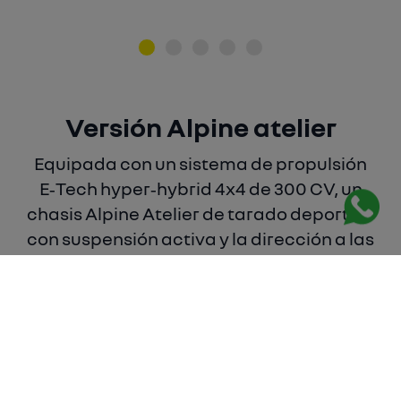
Versión Alpine atelier
Equipada con un sistema de propulsión
E‑Tech hyper‑hybrid 4x4 de 300 CV, un
chasis Alpine Atelier de tarado deportivo
con suspensión activa y la dirección a las
cuatro ruedas 4Control Advanced, la
versión Alpine Atelier reúne todo el saber
hacer de ingeniería de Alpine para
ofrecer una experiencia de conducción
definida por el rendimiento, la precisión y
la agilidad.