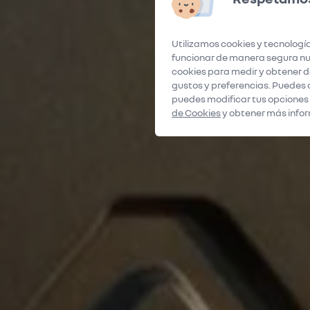
Utilizamos cookies y tecnología
funcionar de manera segura nue
cookies para medir y obtener da
gustos y preferencias. Puedes 
puedes modificar tus opciones
de Cookies
y obtener más infor