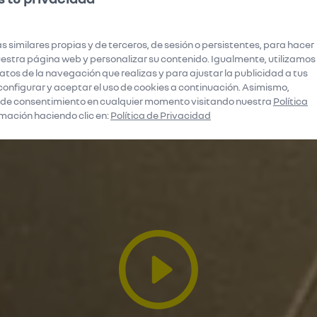
s similares propias y de terceros, de sesión o persistentes, para hacer
stra página web y personalizar su contenido. Igualmente, utilizamos
tos de la navegación que realizas y para ajustar la publicidad a tus
configurar y aceptar el uso de cookies a continuación. Asimismo,
 de consentimiento en cualquier momento visitando nuestra
Política
mación haciendo clic en:
Política de Privacidad