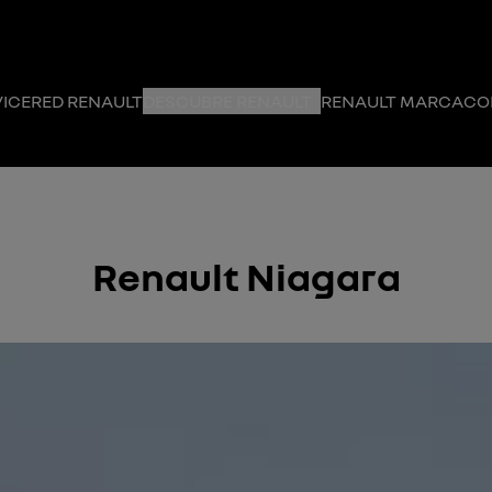
VICE
RED RENAULT
DESCUBRE RENAULT
RENAULT MARCA
CO
Renault Niagara