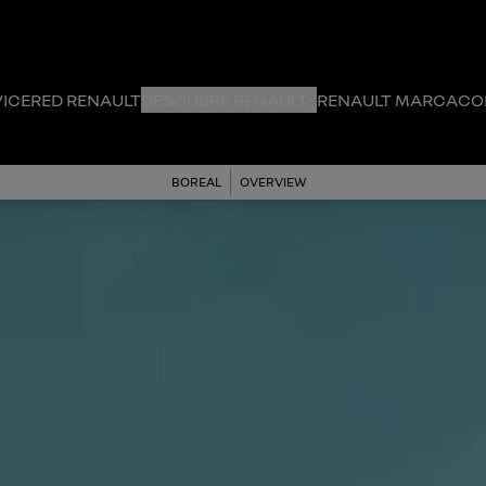
VICE
RED RENAULT
DESCUBRE RENAULT
RENAULT MARCA
CO
BOREAL
OVERVIEW